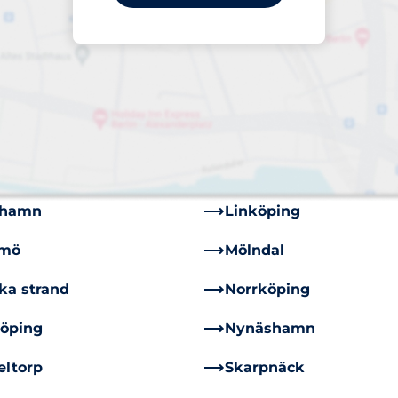
im
Bandhagen
deryd
Enskededalen
spång
Gustavsberg
dinge
Hägersten
lstad
Kista
mhamn
Linköping
mö
Mölndal
ka strand
Norrköping
öping
Nynäshamn
eltorp
Skarpnäck