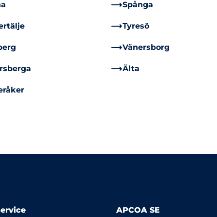
na
Spånga
rtälje
Tyresö
berg
Vänersborg
rsberga
Älta
eråker
ervice
APCOA SE