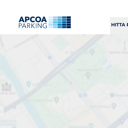
H
HITTA
Parkera
Ladda
Laddning
Alla
A
B
C
D
E
F
G
H