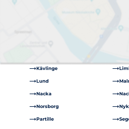
Arlöv
Ask
Bromma
Dan
Falkenberg
Fin
Handen
Hud
Järfälla
Kar
Kävlinge
Li
Lund
Mal
Nacka
Nac
Norsborg
Nyk
Partille
Seg