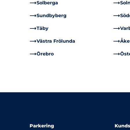
Solberga
Sol
Sundbyberg
Söde
Täby
Var
Västra Frölunda
Åke
Örebro
Öst
Parkering
Kunds