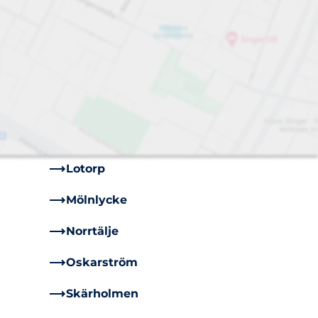
Borås
Eskilstuna
Göteborg
Jakobsberg
Kungens Kurva
Lotorp
Mölnlycke
Norrtälje
Oskarström
Skärholmen