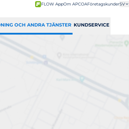
FLOW App
Om APCOA
Företagskunder
SV
DNING OCH ANDRA TJÄNSTER
KUNDSERVICE
 elfordon
U
V
W
X
Y
Z
Å
Ä
Ö