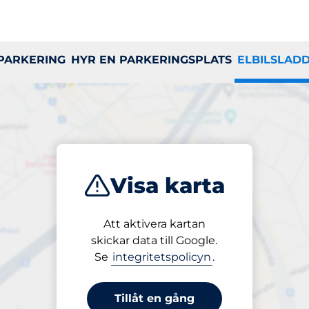
yra
 PARKERING
HYR EN PARKERINGSPLATS
ELBILSLAD
sstationer för
Visa karta
Att aktivera kartan
skickar data till Google.
I
J
K
L
M
N
O
P
Q
R
S
T
Se
integritetspolicyn
.
Tillåt en gång