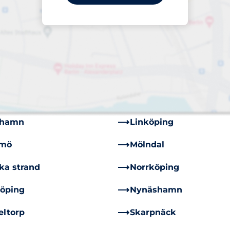
im
Bandhagen
deryd
Enskededalen
spång
Gustavsberg
dinge
Hägersten
lstad
Kista
mhamn
Linköping
mö
Mölndal
ka strand
Norrköping
öping
Nynäshamn
eltorp
Skarpnäck