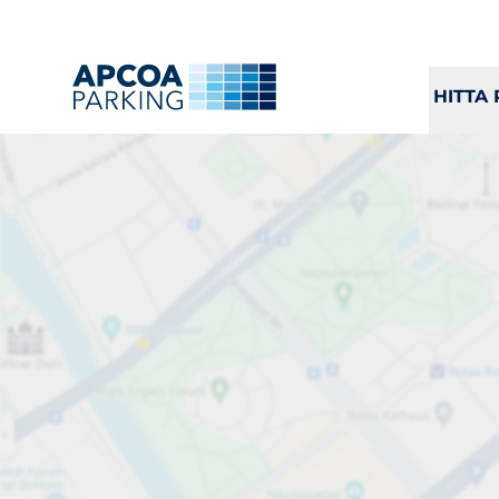
H
HITTA
Parkera
Ladda
Laddning
Alla
A
B
C
D
E
F
G
H