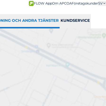
FLOW App
Om APCOA
Företagskunder
SV
DNING OCH ANDRA TJÄNSTER
KUNDSERVICE
 elfordon
U
V
W
X
Y
Z
Å
Ä
Ö