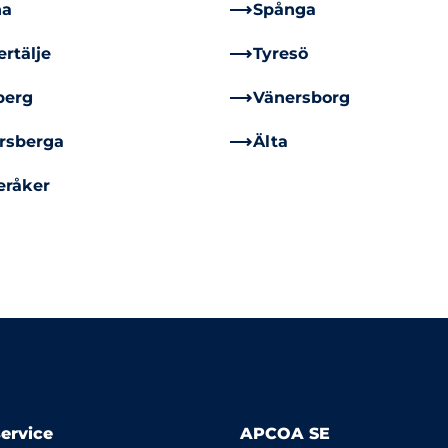
na
Spånga
rtälje
Tyresö
berg
Vänersborg
rsberga
Älta
eråker
ervice
APCOA SE