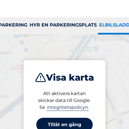
yra
 PARKERING
HYR EN PARKERINGSPLATS
ELBILSLAD
sstationer för
Visa karta
Att aktivera kartan
skickar data till Google.
I
J
K
L
M
N
O
P
Q
R
S
T
Se
integritetspolicyn
.
Tillåt en gång