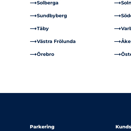
Solberga
Sol
Sundbyberg
Söde
Täby
Var
Västra Frölunda
Åke
Örebro
Öst
Parkering
Kunds