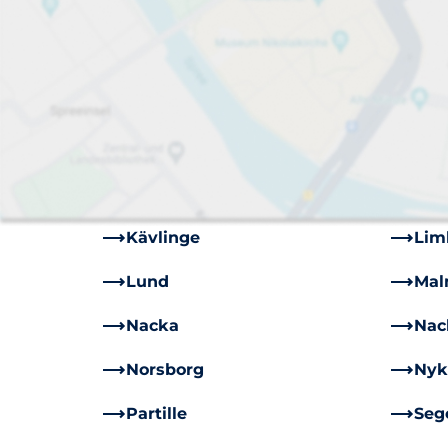
Arlöv
Ask
Bromma
Dan
Falkenberg
Fin
Handen
Hud
Järfälla
Kar
Kävlinge
Li
Lund
Mal
Nacka
Nac
Norsborg
Nyk
Partille
Seg