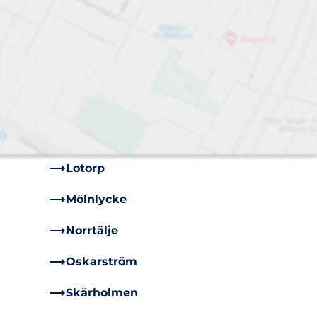
Borås
Eskilstuna
Göteborg
Jakobsberg
Kungens Kurva
Lotorp
Mölnlycke
Norrtälje
Oskarström
Skärholmen