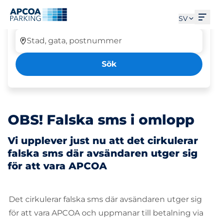
Parkera Tab ausgewählt
Öpp
Hitta en parkeringsplats
SV
Stad, gata, postnummer
Sök
OBS! Falska sms i omlopp
Vi upplever just nu att det cirkulerar
falska sms där avsändaren utger sig
för att vara APCOA
Det cirkulerar falska sms där avsändaren utger sig
för att vara APCOA och uppmanar till betalning via