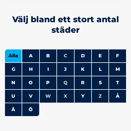
Välj bland ett stort antal
städer
Alla
A
B
C
D
E
F
G
H
I
J
K
L
M
N
O
P
Q
R
S
T
U
V
W
X
Y
Z
Å
Ä
Ö