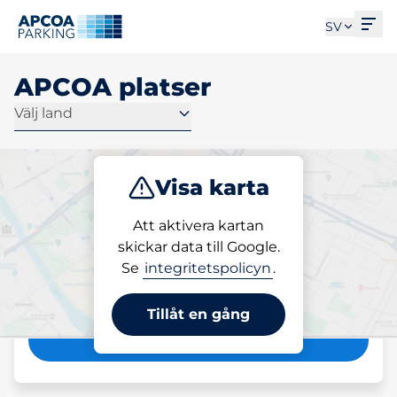
Öpp
SV
APCOA platser
Välj land
Visa karta
Hitta en parkeringsplats
Att aktivera kartan
skickar data till Google.
på plats
Se
integritetspolicyn
.
Stad, gata, postnummer
Tillåt en gång
Sök