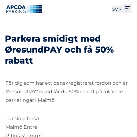
Öpp
SV
Parkera smidigt med
ØresundPAY och få 50%
rabatt
För dig som har ett danskregistrerat fordon och är
ØresundPAY* kund får du 50% rabatt på följande
parkeringar i Malmö:
Turning Torso
Malmö Entré
P-hus Malmö C