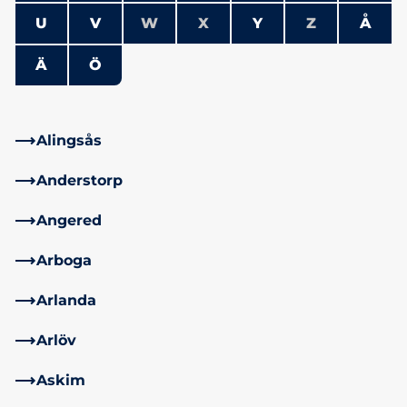
U
V
W
X
Y
Z
Å
Ä
Ö
Alingsås
Anderstorp
Angered
Arboga
Arlanda
Arlöv
Askim