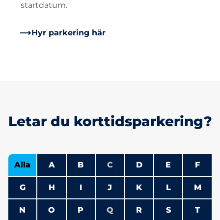
startdatum.
Hyr parkering här
Letar du korttidsparkering?
Alla
A
B
C
D
E
F
G
H
I
J
K
L
M
N
O
P
Q
R
S
T