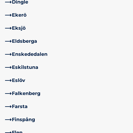
Dingle
Ekerö
Eksjö
Eldsberga
Enskededalen
Eskilstuna
Eslöv
Falkenberg
Farsta
Finspång
Flen