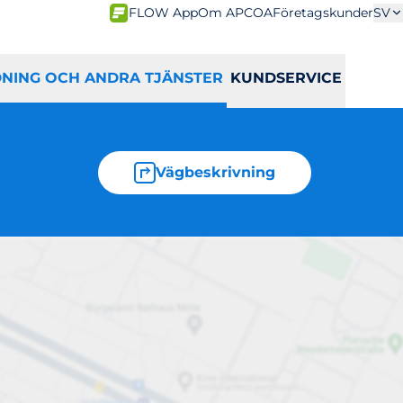
FLOW App
Om APCOA
Företagskunder
SV
DNING OCH ANDRA TJÄNSTER
KUNDSERVICE
Vägbeskrivning