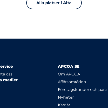
Alla platser i Älta
ervice
APCOA SE
ta oss
Om APCOA
la medier
Affärsområden
Företagskunder och part
Nyheter
Karriär