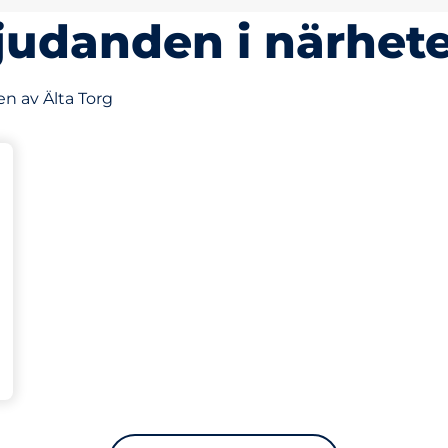
judanden i närhet
n av Älta Torg
Charging Spaces
splatser: