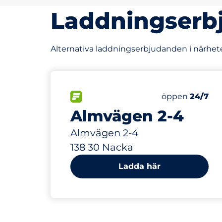
Laddningserb
Alternativa laddningserbjudanden i närhete
334 m
10
Electric Car 
FLÖDE
Antal parkering
Lördag
öppen
24/7
Almvägen 2-4
Almvägen 2-4
138 30 Nacka
Ladda här