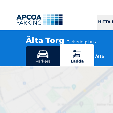
HITTA
Älta Torg
Parkeringshus
Magnoliavägen 3-7, 138 30 Älta
Flera parkeringsmöjligheter i Älta
Parkera
Ladda