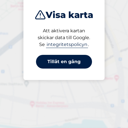
Visa karta
Att aktivera kartan
Öppet
skickar data till Google.
24/7
Se
integritetspolicyn
.
Tillåt en gång
Parkering