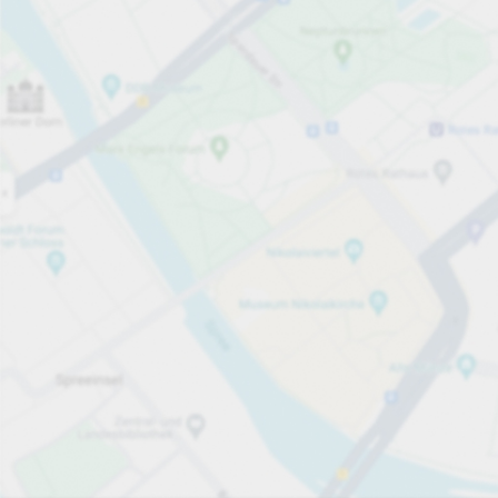
Öppet nu
Öppettider
Electric Car Charging Spaces
12
Tjänster på parkeringsområdet
Visa priser
Priser och betalning