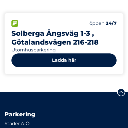
190
30
Totalt antal pla
Electric Car Ch
FLÖDE
Antal parkeringsp
Lördag
öppen
24/7
Solberga Ängsväg 1-3 ,
Götalandsvägen 216-218
Utomhusparkering
Ladda här
Parkering
Städer A-Ö