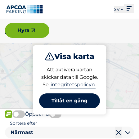
Öpp
SV
Älvsjö
Hyra
Visa karta
Parkera
Ladda
Att aktivera kartan
skickar data till Google.
Se
integritetspolicyn
.
Välj din laddplats i Älvsjö
Tillåt en gång
Öppet nu
FLÖDE
Sortera efter
Närmast