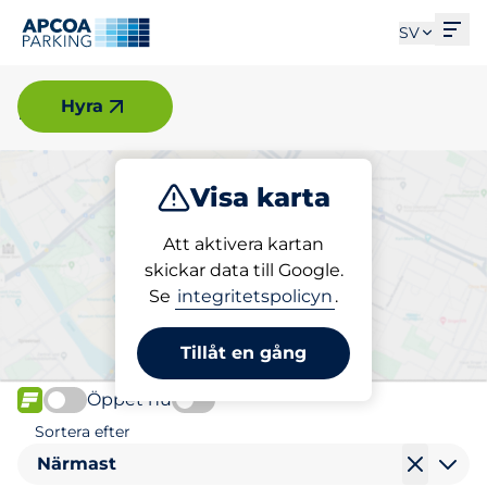
Öpp
SV
Borås
Hyra
Visa karta
Parkera
Ladda
Att aktivera kartan
skickar data till Google.
Se
integritetspolicyn
.
Välj din laddplats i Borås
Tillåt en gång
Öppet nu
FLÖDE
Sortera efter
Närmast