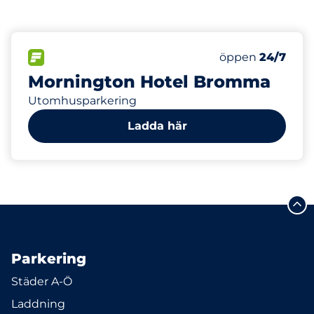
200
10
Totalt antal pla
Electric Car Ch
FLÖDE
Antal parkeringsp
Fredag
öppen
24/7
Mornington Hotel Bromma
Utomhusparkering
Ladda här
Parkering
Städer A-Ö
Laddning