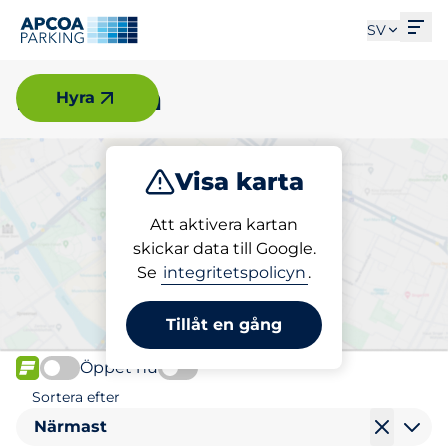
Öpp
SV
Bromma
Hyra
Visa karta
Parkera
Ladda
Att aktivera kartan
skickar data till Google.
Se
integritetspolicyn
.
Välj din laddplats i Bromma
Tillåt en gång
Öppet nu
FLÖDE
Sortera efter
Närmast