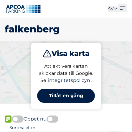
Öpp
SV
falkenberg
Visa karta
Parkera
Ladda
Att aktivera kartan
skickar data till Google.
Se
integritetspolicyn
.
Välj din laddplats i
falkenberg
Tillåt en gång
Öppet nu
FLÖDE
Sortera efter