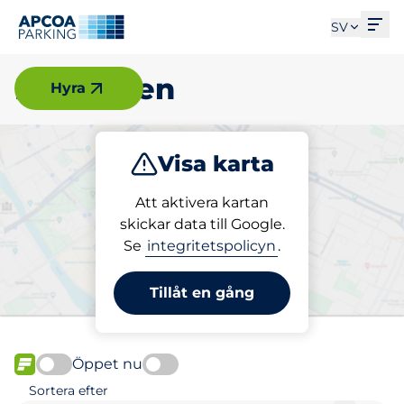
Öpp
SV
Hägersten
Hyra
Visa karta
Parkera
Ladda
Att aktivera kartan
skickar data till Google.
Se
integritetspolicyn
.
Välj din laddplats i
Hägersten
Tillåt en gång
Öppet nu
FLÖDE
Sortera efter