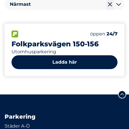
Närmast
35
6
Totalt antal pl
Electric Car Ch
FLÖDE&nbsp
Antal parkeringsp
Torsdag&nbsp
öppen
24/7
Folkparksvägen 150-156
Utomhusparkering
Ladda här
Parkering
Städer A-Ö