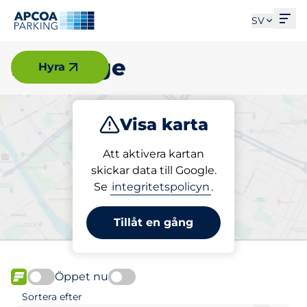
Öpp
SV
Huddinge
Hyra
Visa karta
Parkera
Ladda
Att aktivera kartan
skickar data till Google.
Se
integritetspolicyn
.
Välj din laddplats i
Huddinge
Tillåt en gång
Öppet nu
FLÖDE
Sortera efter