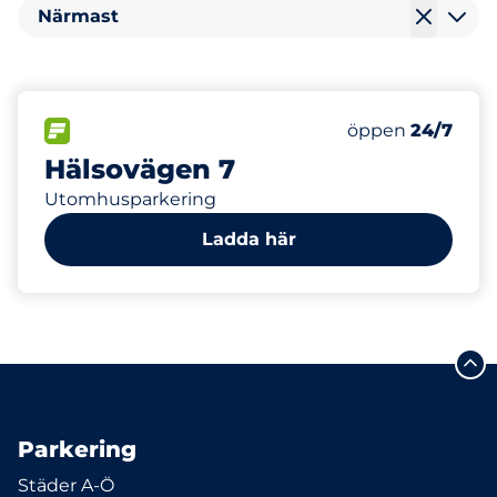
Närmast
250
10
Totalt antal pla
Electric Car Ch
FLÖDE
Antal parkeringsp
Fredag
öppen
24/7
Hälsovägen 7
Utomhusparkering
Ladda här
Parkering
Städer A-Ö