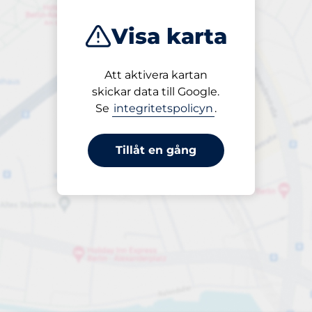
Visa karta
Att aktivera kartan
Öppet
skickar data till Google.
24/7
Se
integritetspolicyn
.
Tillåt en gång
Parkering per påbörjad timme
från 7,00 kr