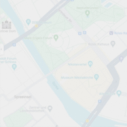
Öppet nu
Öppettider
Electric Car Charging Spaces
4
Tjänster på parkeringsområdet
Visa priser
Priser och betalning