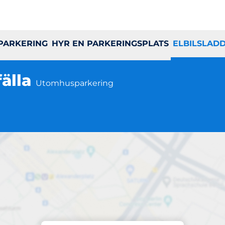
 PARKERING
HYR EN PARKERINGSPLATS
ELBILSLAD
fälla
Utomhusparkering
Laddning på plats
Brf Aspnäs i Järfä