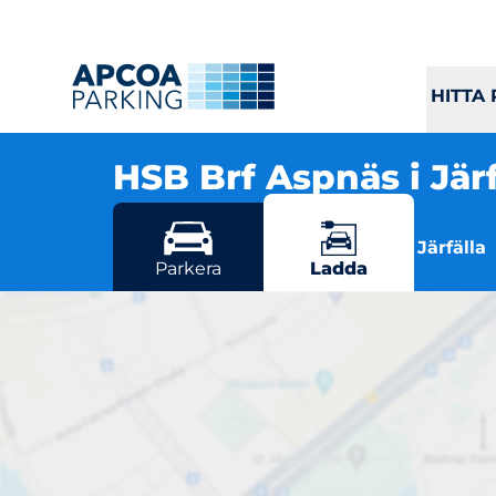
HITTA
HSB Brf Aspnäs i Jär
Aspnäsvägen 2-42, 177 37 Järfälla
Flera parkeringsmöjligheter i Järfälla
Parkera
Ladda
HSB 