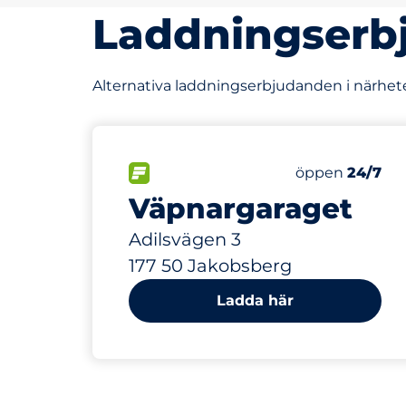
Laddningserb
Alternativa laddningserbjudanden i närheten
656 m
376
40
Totalt antal p
Electric Car 
FLÖDE
Antal parkering
Fredag
öppen
24/7
Väpnargaraget
Adilsvägen 3
177 50 Jakobsberg
Ladda här