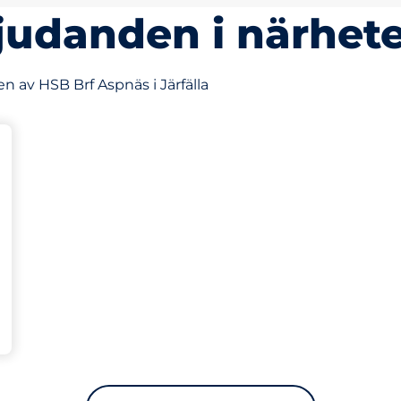
judanden i närhet
 av HSB Brf Aspnäs i Järfälla
latser
Charging Spaces
splatser: