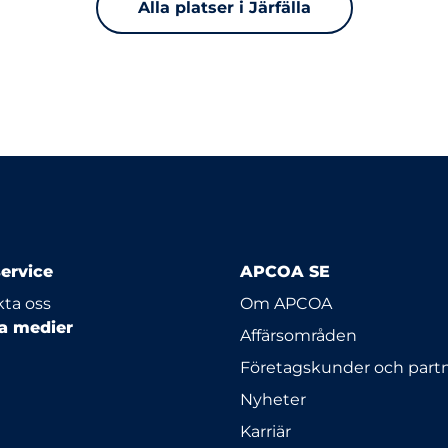
Alla platser i Järfälla
ervice
APCOA SE
ta oss
Om APCOA
la medier
Affärsområden
Företagskunder och part
Nyheter
Karriär