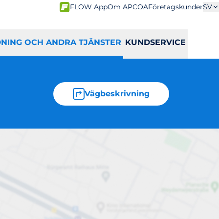
FLOW App
Om APCOA
Företagskunder
SV
DNING OCH ANDRA TJÄNSTER
KUNDSERVICE
Vägbeskrivning
lla