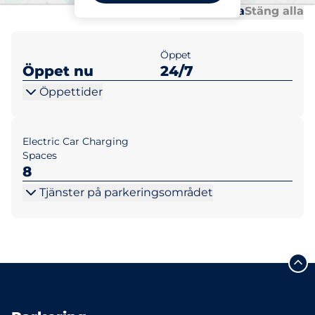
Al
Al
Öppna alla
Stäng alla
Öppet
Öppet nu
24/7
Öppettider
Electric Car Charging
Spaces
8
Tjänster på parkeringsområdet