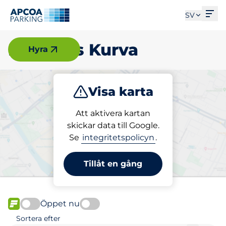
Öpp
SV
Kungens Kurva
Hyra
Visa karta
Parkera
Ladda
Att aktivera kartan
skickar data till Google.
Se
integritetspolicyn
.
Välj din laddplats i Kungens
Kurva
Tillåt en gång
Öppet nu
FLÖDE
Sortera efter