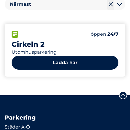
Närmast
50
20
Totalt antal pla
Electric Car Ch
FLÖDE
Antal parkeringsp
Måndag
öppen
24/7
Cirkeln 2
Utomhusparkering
Ladda här
Parkering
Städer A-Ö