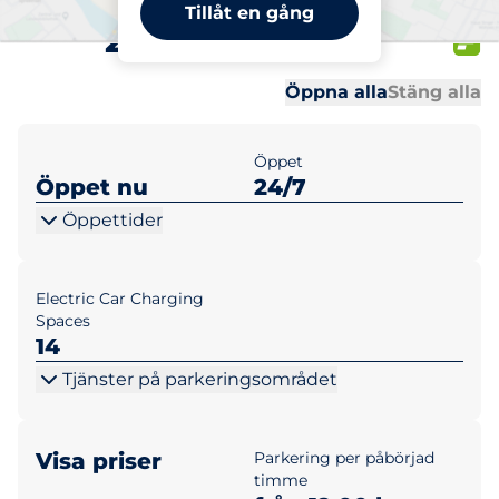
Blåsebergavägen 18-
Tillåt en gång
20,Hötorget 2-6
Al
Al
Öppna alla
Stäng alla
Öppet
Öppet nu
24/7
Öppettider
Electric Car Charging
Spaces
14
Tjänster på parkeringsområdet
Visa priser
Parkering per påbörjad
timme