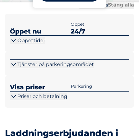
Al
Al
Öppna alla
Stäng alla
Öppet
Öppet nu
24/7
Öppettider
Tjänster på parkeringsområdet
Visa priser
Parkering
Priser och betalning
Laddningserbjudanden i