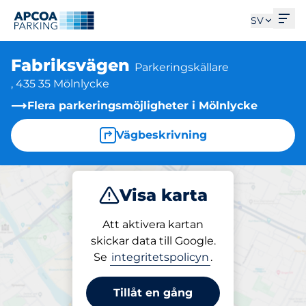
Öpp
SV
Fabriksvägen
Parkeringskällare
, 435 35 Mölnlycke
Flera parkeringsmöjligheter i Mölnlycke
Vägbeskrivning
Visa karta
Parkera
Ladda
Att aktivera kartan
skickar data till Google.
Se
integritetspolicyn
.
Laddning på plats
Fabriksvägen
Tillåt en gång