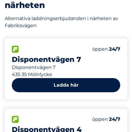
närheten
Alternativa laddningserbjudanden i närheten av
Fabriksvägen
82 m
0
Electric Car Ch
FLÖDE
Antal parkeringsp
öppen
24/7
Disponentvägen 7
Disponentvägen 7
435 35 Mölnlycke
Ladda här
136 m
0
Electric Car Ch
FLÖDE
Antal parkeringsp
öppen
24/7
Disponentvägen 4