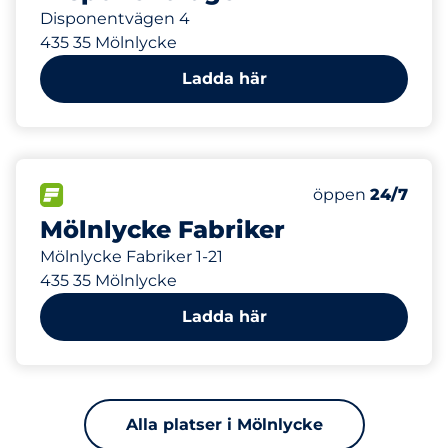
Disponentvägen 4
435 35 Mölnlycke
Ladda här
273 m
998
30
Totalt antal pla
Electric Car Ch
FLÖDE
Antal parkeringsp
öppen
24/7
Mölnlycke Fabriker
Mölnlycke Fabriker 1-21
435 35 Mölnlycke
Ladda här
Alla platser i Mölnlycke