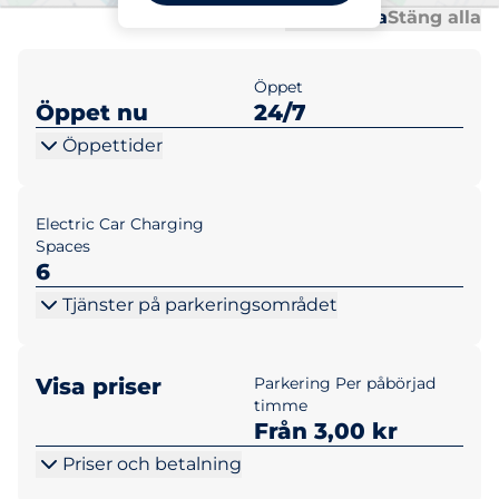
Al
Al
Öppna alla
Stäng alla
Öppet
Öppet nu
24/7
Öppettider
Electric Car Charging
Spaces
6
Tjänster på parkeringsområdet
Visa priser
Parkering Per påbörjad
timme
Från 3,00 kr
Priser och betalning