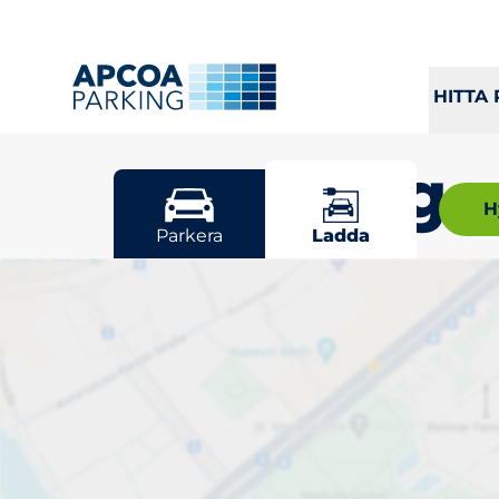
HITTA
Norsborg
H
Parkera
Ladda
Välj din laddp
Sortera efter