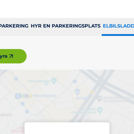
 PARKERING
HYR EN PARKERINGSPLATS
ELBILSLAD
yra
lats i Norsborg