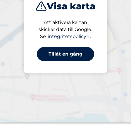
Visa karta
Att aktivera kartan
skickar data till Google.
Se
integritetspolicyn
.
Charging Spaces&nbsp
splatser:
Tillåt en gång