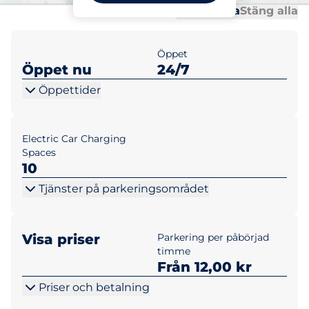
Al
Al
Öppna alla
Stäng alla
Öppet
Öppet nu
24/7
Öppettider
Electric Car Charging
Spaces
10
Tjänster på parkeringsområdet
Visa priser
Parkering per påbörjad
timme
Från 12,00 kr
Priser och betalning