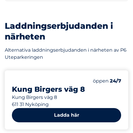
Laddningserbjudanden i
närheten
Alternativa laddningserbjudanden i närheten av P6
Uteparkeringen
82 m
170
20
Totalt antal pla
Electric Car Ch
Antal parkeringsp
Fredag
öppen
24/7
Kung Birgers väg 8
Kung Birgers väg 8
611 31 Nyköping
Ladda här