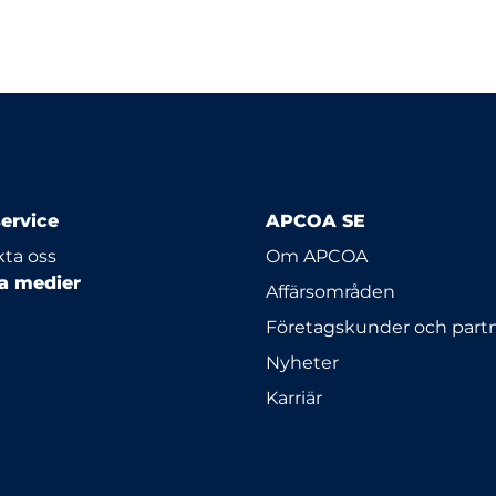
ervice
APCOA SE
ta oss
Om APCOA
la medier
Affärsområden
Företagskunder och part
Nyheter
Karriär