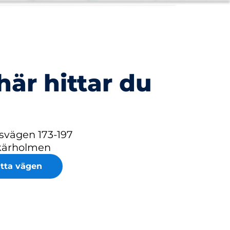
här hittar du
svägen 173-197
Skärholmen
itta vägen