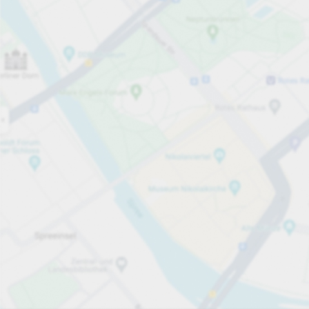
Öppet nu
Öppettider
Electric Car Charging Spaces
12
Tjänster på parkeringsområdet
Visa priser
Priser och betalning