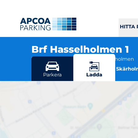
HITTA
Brf Hasselholmen 1
Vårbergsvägen 173-197, 127 41 Skärholmen
Flera parkeringsmöjligheter i Skärho
Parkera
Ladda
B