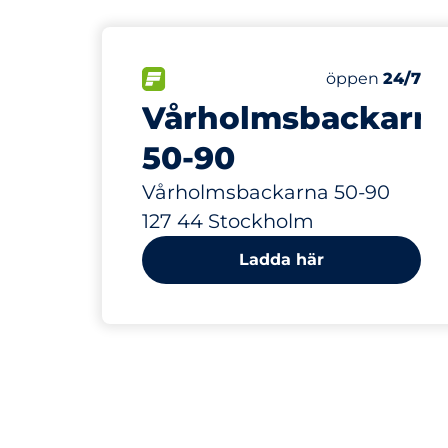
394 m
67
40
Totalt antal p
Electric Car 
FLÖDE
Antal parkering
Fredag
öppen
24/7
Vårholmsbackarn
50-90
Vårholmsbackarna 50-90
127 44 Stockholm
Ladda här