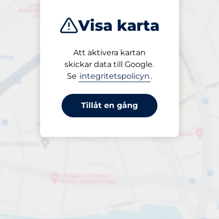
Visa karta
Att aktivera kartan
Öppet
skickar data till Google.
24/7
Se
integritetspolicyn
.
Tillåt en gång
Parkering per påbörjad timme
från 15,00 kr