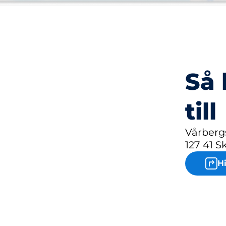
Så 
till
Vårberg
127 41 
H