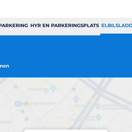
 PARKERING
HYR EN PARKERINGSPLATS
ELBILSLAD
lmen
Laddning på plats
rf Hasselholmen 1