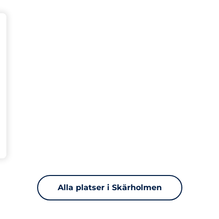
latser
Charging Spaces
splatser:
a
Alla platser i Skärholmen