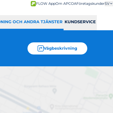
FLOW App
Om APCOA
Företagskunder
SV
DNING OCH ANDRA TJÄNSTER
KUNDSERVICE
Vägbeskrivning