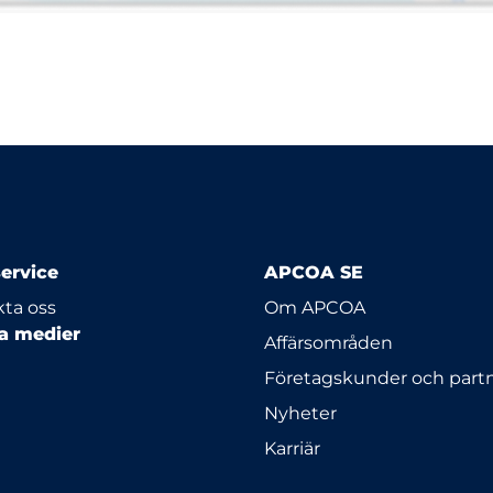
ervice
APCOA SE
ta oss
Om APCOA
la medier
Affärsområden
Företagskunder och part
Nyheter
Karriär