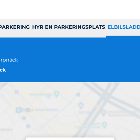
 PARKERING
HYR EN PARKERINGSPLATS
ELBILSLAD
karpnäck
äck
Laddning på plats
BRF Vingen