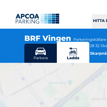
HITTA
BRF Vingen
Parkeringskällare
Gondolgatan 12-14, Pilotgatan 34, 128 32 S
Flera parkeringsmöjligheter i Skarpn
Parkera
Ladda