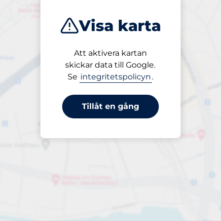
Visa karta
Att aktivera kartan
Öppet
skickar data till Google.
24/7
Se
integritetspolicyn
.
Tillåt en gång
Parkering per påbörjad timme
från 7,00 kr