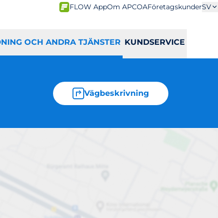
FLOW App
Om APCOA
Företagskunder
SV
DNING OCH ANDRA TJÄNSTER
KUNDSERVICE
Vägbeskrivning