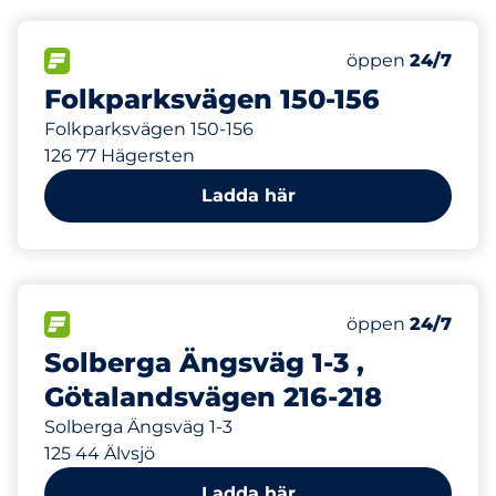
729 m
35
6
Totalt antal pla
Electric Car Ch
FLÖDE
Antal parkeringsp
öppen
24/7
Folkparksvägen 150-156
Folkparksvägen 150-156
126 77 Hägersten
Ladda här
921 m
190
30
Totalt antal pla
Electric Car Ch
FLÖDE
Antal parkeringsp
öppen
24/7
Solberga Ängsväg 1-3 ,
Götalandsvägen 216-218
Solberga Ängsväg 1-3
125 44 Älvsjö
Ladda här