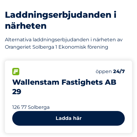
Laddningserbjudanden i
närheten
Alternativa laddningserbjudanden i närheten av
Orangeriet Solberga 1 Ekonomisk förening
75 m
0
Electric Car Ch
FLÖDE
Antal parkeringsp
öppen
24/7
Wallenstam Fastighets AB
29
126 77 Solberga
Ladda här