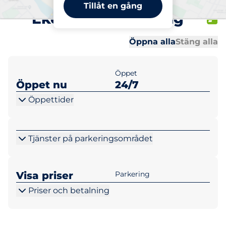
Orangeriet Solberga 1
Tillåt en gång
Ekonomisk förening
Al
Al
Öppna alla
Stäng alla
Öppet
Öppet nu
24/7
Öppettider
Tjänster på parkeringsområdet
Visa priser
Parkering
Priser och betalning