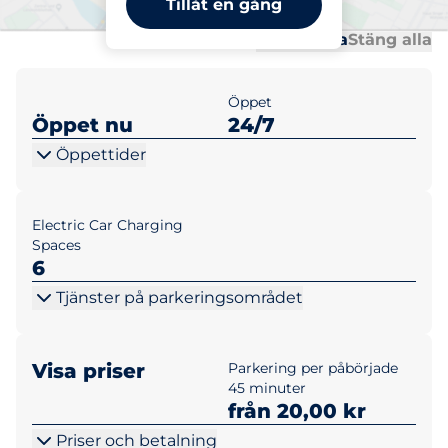
Tillåt en gång
Al
Al
Öppna alla
Stäng alla
Öppet
Öppet nu
24/7
Öppettider
Electric Car Charging
Spaces
6
Tjänster på parkeringsområdet
Visa priser
Parkering per påbörjade
45 minuter
från 20,00 kr
Priser och betalning