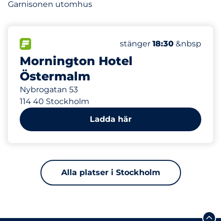
Garnisonen utomhus
20
10
Totalt antal platser&nb
Electric Car Charging 
FLÖDE&nbsp
Antal parkeringsplatser:
Torsdag&nbsp
stänger
18:30
&nbsp
Mornington Hotel
Östermalm
Nybrogatan 53
114 40 Stockholm
Ladda här
Alla platser i Stockholm