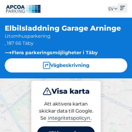
Öpp
SV
Elbilsladdning Garage Arninge
Utomhusparkering
, 187 66 Täby
Flera parkeringsmöjligheter i Täby
Vägbeskrivning
Visa karta
Parkera
Ladda
Att aktivera kartan
skickar data till Google.
Se
integritetspolicyn
.
Laddning på plats
Elbilsladdning Garage