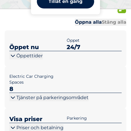
Tillåt en gång
Arninge
Al
Al
Öppna alla
Stäng alla
Öppet
Öppet nu
24/7
Öppettider
Electric Car Charging
Spaces
8
Tjänster på parkeringsområdet
Visa priser
Parkering
Priser och betalning