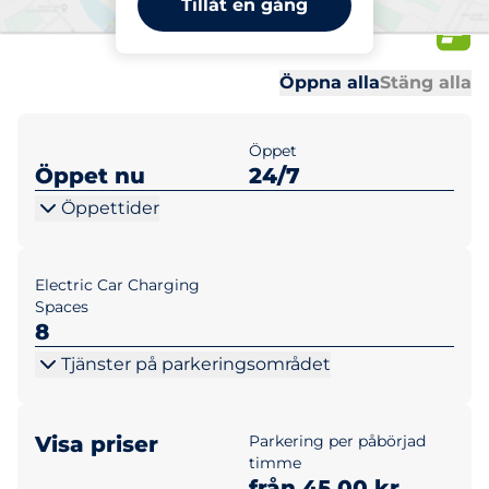
Tillåt en gång
park
Al
Al
Öppna alla
Stäng alla
Öppet
Öppet nu
24/7
Öppettider
Electric Car Charging
Spaces
8
Tjänster på parkeringsområdet
Visa priser
Parkering per påbörjad
timme
från 45,00 kr