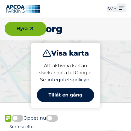
Öpp
SV
Vänersborg
Hyra
Visa karta
Parkera
Ladda
Att aktivera kartan
skickar data till Google.
Se
integritetspolicyn
.
Välj din laddplats i
Vänersborg
Tillåt en gång
Öppet nu
FLÖDE
Sortera efter