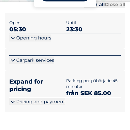
Al
Al
Open all
Close all
Open
Until
05:30
23:30
Opening hours
Carpark services
Expand for
Parking per påbörjade 45
minuter
pricing
från SEK 85.00
Pricing and payment