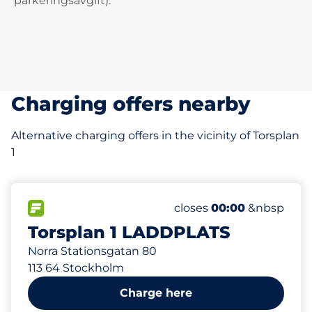
parkeringsavgift).
Charging offers nearby
Alternative charging offers in the vicinity of Torsplan
1
12
Total Spaces&nbsp
FLOW available&nbsp
Number of parking space
Thursday&nbsp
closes
00:00
&nbsp
Torsplan 1 LADDPLATS
Norra Stationsgatan 80
113 64 Stockholm
Charge here