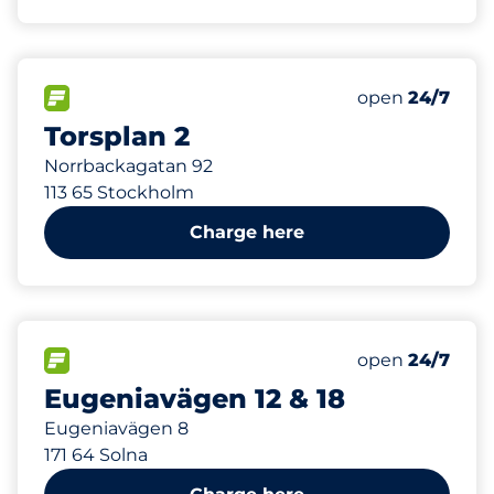
110 m
240
24
Total Spaces&
Electric Car 
FLOW available&nbsp
Number of park
Thursday&nbs
open
24/7
Torsplan 2
Norrbackagatan 92
113 65 Stockholm
Charge here
276 m
15
Electric Car 
FLOW available&nbsp
Number of park
Thursday&nbs
open
24/7
Eugeniavägen 12 & 18
Eugeniavägen 8
171 64 Solna