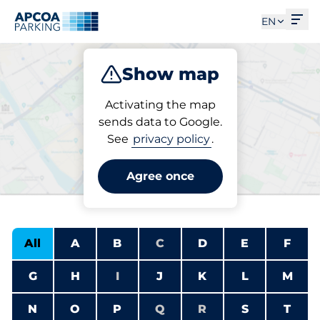
Subscribe
Ope
EN
Show map
Park
Charge
Activating the map
sends data to Google.
See
privacy policy
.
Charging points for
electric vehicles
Agree once
All
A
B
C
D
E
F
G
H
I
J
K
L
M
N
O
P
Q
R
S
T