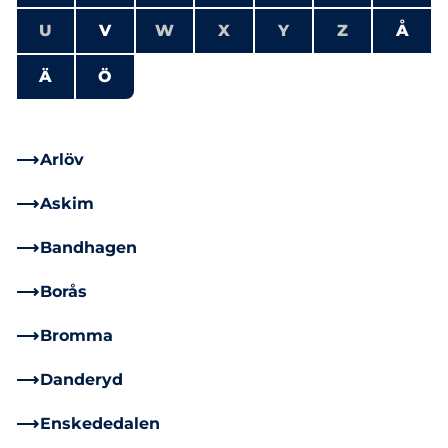
U
V
W
X
Y
Z
Å
Ä
Ö
Arlöv
Askim
Bandhagen
Borås
Bromma
Danderyd
Enskededalen