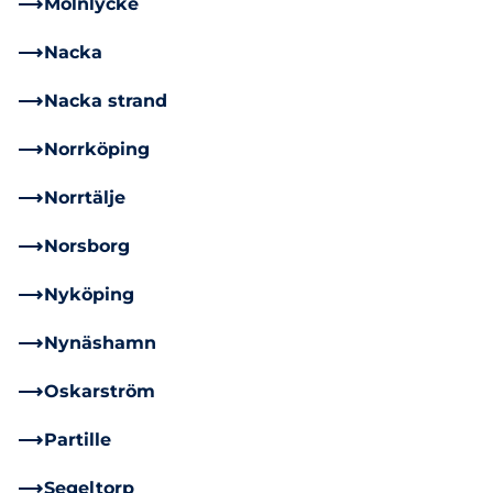
Mölnlycke
Nacka
Nacka strand
Norrköping
Norrtälje
Norsborg
Nyköping
Nynäshamn
Oskarström
Partille
Segeltorp