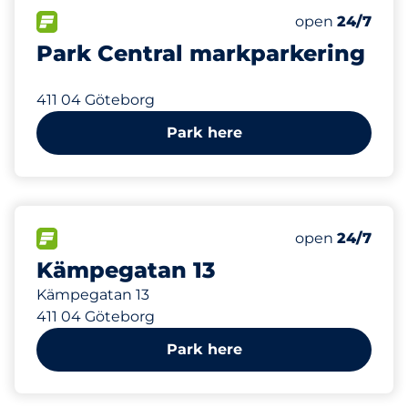
326 m
50
Total Spaces
FLOW available
Number of park
Friday
open
24/7
Park Central markparkering
411 04 Göteborg
Park here
474 m
40
Total Spaces
FLOW available
Number of park
Friday
open
24/7
Kämpegatan 13
Kämpegatan 13
411 04 Göteborg
Park here