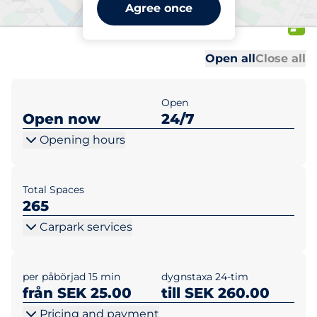
Göteborg Centralstation
Agree once
(Park & Go)
Al
Al
Open all
Close all
Open
Open now
24/7
Opening hours
Total Spaces
265
Carpark services
per påbörjad 15 min
dygnstaxa 24-tim
från SEK 25.00
till SEK 260.00
Pricing and payment