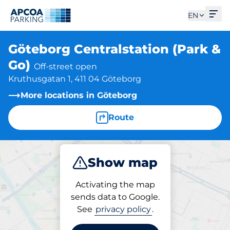
Ope
EN
Göteborg Centralstation (Park &
Go)
Off-street open
Kruthusgatan 1, 411 04 Göteborg
More locations in Göteborg
Route
Show map
Park
Activating the map
sends data to Google.
See
privacy policy
.
Parking at location