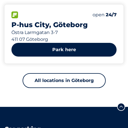
486 m
450
Total Spaces
FLOW available
Number of park
Friday
open
24/7
P-hus City, Göteborg
Östra Larmgatan 3-7
411 07 Göteborg
Park here
All locations in Göteborg