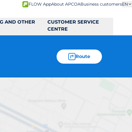
FLOW App
About APCOA
Business customers
EN
NG AND OTHER
CUSTOMER SERVICE
CENTRE
Route