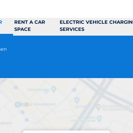
R
RENT A CAR
ELECTRIC VEHICLE CHARGI
SPACE
SERVICES
pen
Parking at location
Fosievägen 29