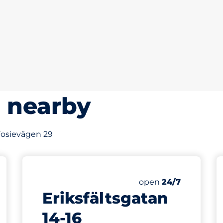
s nearby
 Fosievägen 29
134 m
Friday
open
24/7
Eriksfältsgatan
14-16