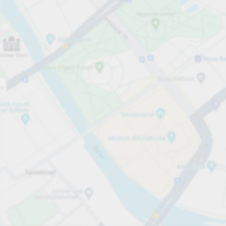
Open now
Opening hours
Carpark services