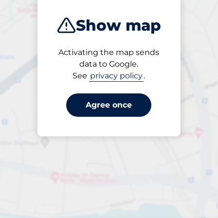
Show map
Activating the map sends
Open
data to Google.
24/7
See
privacy policy
.
Agree once