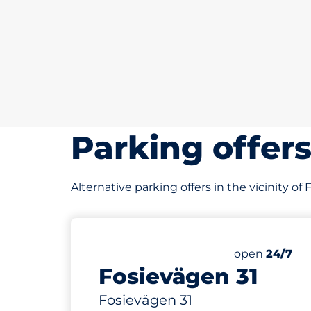
Parking offer
Alternative parking offers in the vicinity of
22 m
Friday
open
24/7
Fosievägen 31
Fosievägen 31