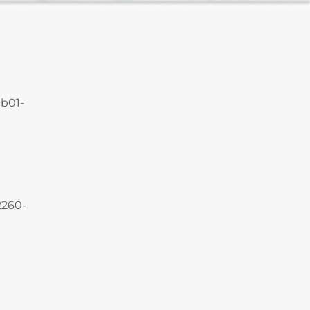
1b01-
2260-