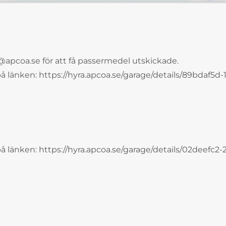
@apcoa.se för att få passermedel utskickade.
 på länken: https://hyra.apcoa.se/garage/details/89bdaf5d-
 på länken: https://hyra.apcoa.se/garage/details/02deefc2-