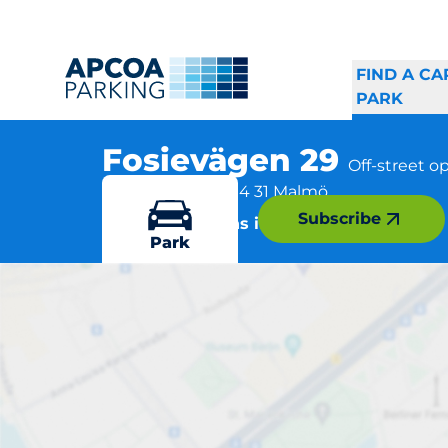
FIND A CA
PARK
Fosievägen 29
Off-street o
Fosievägen 29, 214 31 Malmö
Subscribe
More locations in Malmö
Park