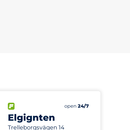
221 m
FLOW available
Friday
open
24/7
Elgignten
Trelleborgsvägen 14