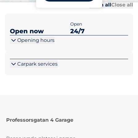
Al
Al
Open all
Close all
Open
Open now
24/7
Opening hours
Carpark services
Professorsgatan 4 Garage