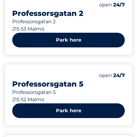
78 m
Thursday&nbs
open
24/7
Professorsgatan 2
Professorsgatan 2
215 53 Malmö
Park here
93 m
Thursday&nbs
open
24/7
Professorsgatan 5
Professorsgatan 5
215 52 Malmö
Park here