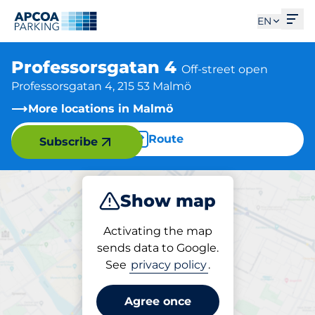
Ope
EN
Professorsgatan 4
Off-street open
Professorsgatan 4, 215 53 Malmö
More locations in Malmö
Route
Subscribe
Show map
Park
Activating the map
sends data to Google.
See
privacy policy
.
Parking at location
Professorsgatan 4
Agree once