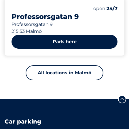
134 m
Thursday&nbs
open
24/7
Professorsgatan 9
Professorsgatan 9
215 53 Malmö
Park here
All locations in Malmö
Car parking