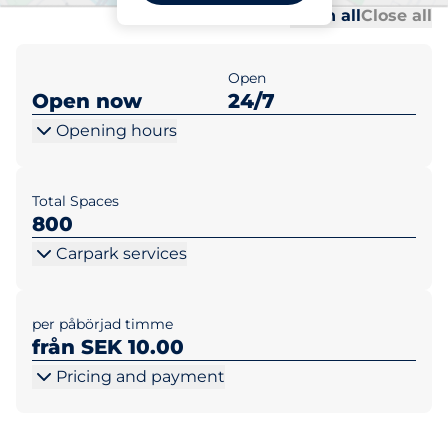
Al
Al
Open all
Close all
Open
Open now
24/7
Opening hours
Total Spaces
800
Carpark services
per påbörjad timme
från SEK 10.00
Pricing and payment