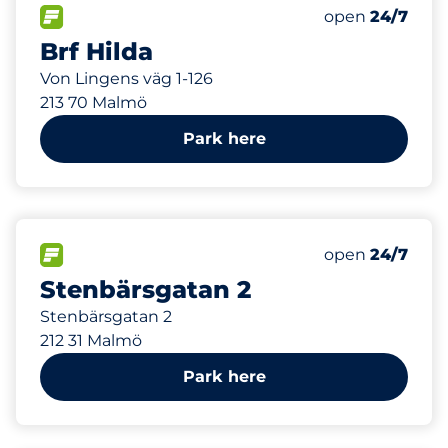
600
Total Spaces&
FLOW available&nbsp
Number of park
Thursday&nbs
open
24/7
Brf Hilda
Von Lingens väg 1-126
213 70 Malmö
Park here
FLOW available&nbsp
Thursday&nbs
open
24/7
Stenbärsgatan 2
Stenbärsgatan 2
212 31 Malmö
Park here