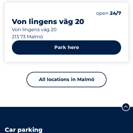
1
Total Spaces&
Number of park
Thursday&nbs
open
24/7
Von lingens väg 20
Von lingens väg 20
213 73 Malmö
Park here
All locations in Malmö
Car parking