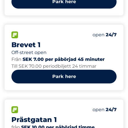
Park here
40
Total Spaces&
FLOW available&nbsp
Number of park
Thursday&nbs
open
24/7
Brevet 1
Off-street open
Från
SEK 7.00 per påbörjad 45 minuter
Till SEK 70.00 periodbiljett 24 timmar
Park here
75
Total Spaces&
FLOW available&nbsp
Number of park
Thursday&nbs
open
24/7
Prästgatan 1
från
SEK 10.00 per påbörjad timme