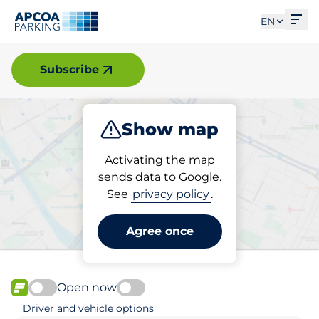
Ope
EN
Nässjö
Subscribe
Show map
Park
Activating the map
sends data to Google.
See
privacy policy
.
Pick your parking space in
Nässjö
Agree once
Open now
FLOW available
Driver and vehicle options