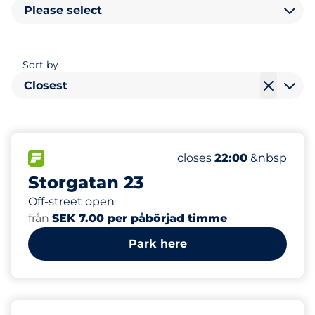
Please select
Sort by
Closest
FLOW available&nbsp
Thursday&nbsp
closes
22:00
&nbsp
Storgatan 23
Off-street open
från
SEK 7.00 per påbörjad timme
Park here