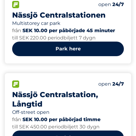
50
Total Spaces&
FLOW available&nbsp
Number of park
Thursday&nbs
open
24/7
Nässjö Centralstationen
Multistorey car park
från
SEK 10.00 per påbörjade 45 minuter
till SEK 220.00 periodbiljett 7 dygn
Park here
73
Total Spaces&
FLOW available&nbsp
Number of park
Thursday&nbs
open
24/7
Nässjö Centralstation,
Långtid
Off-street open
från
SEK 10.00 per påbörjad timme
till SEK 450.00 periodbiljett 30 dygn