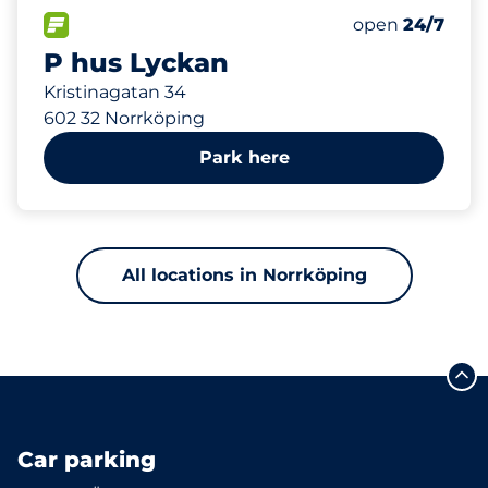
234
Total Spaces&
FLOW available&nbsp
Number of park
Friday&nbsp
open
24/7
P hus Lyckan
Kristinagatan 34
602 32 Norrköping
Park here
All locations in Norrköping
Car parking