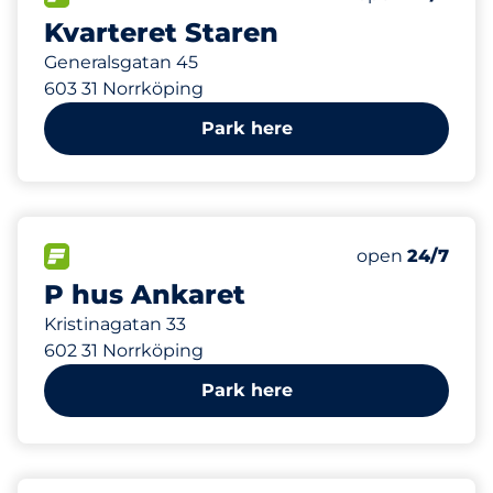
Kvarteret Staren
Generalsgatan 45
603 31 Norrköping
Park here
690
Total Spaces&
FLOW available&nbsp
Number of park
Friday&nbsp
open
24/7
P hus Ankaret
Kristinagatan 33
602 31 Norrköping
Park here