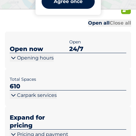
Agree once
Aspen
Al
Al
Open all
Close all
Open
Open now
24/7
Opening hours
Total Spaces
610
Carpark services
Expand for
pricing
Pricing and payment