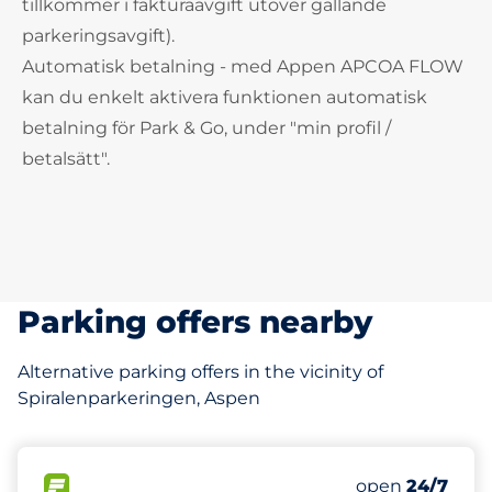
tillkommer i fakturaavgift utöver gällande
parkeringsavgift).
Automatisk betalning - med Appen APCOA FLOW
kan du enkelt aktivera funktionen automatisk
betalning för Park & Go, under "min profil /
betalsätt".
Parking offers nearby
Alternative parking offers in the vicinity of
Spiralenparkeringen, Aspen
23
Total Spaces&
FLOW available&nbsp
Number of park
Friday&nbsp
open
24/7