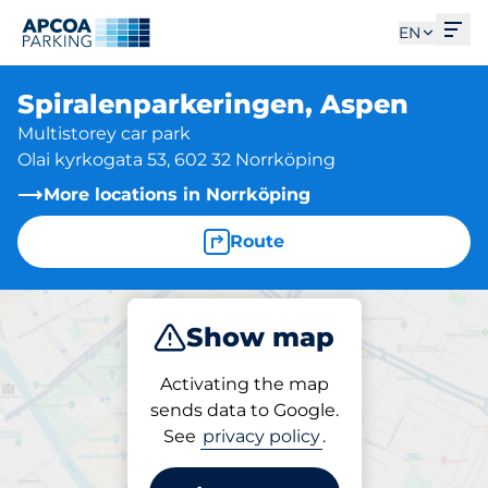
Ope
EN
Spiralenparkeringen, Aspen
Multistorey car park
Olai kyrkogata 53, 602 32 Norrköping
More locations in Norrköping
Route
Show map
Park
Activating the map
sends data to Google.
See
privacy policy
.
Parking at location
Spiralenparkeringen,