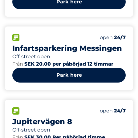
Park here
83
Total Spaces
FLOW available
Number of park
open
24/7
Infartsparkering Messingen
Off-street open
Från
SEK 20.00 per påbörjad 12 timmar
Park here
128
Total Spaces
FLOW available
Number of park
open
24/7
Jupitervägen 8
Off-street open
Från
SEK 30.00 Per påbörjad timme