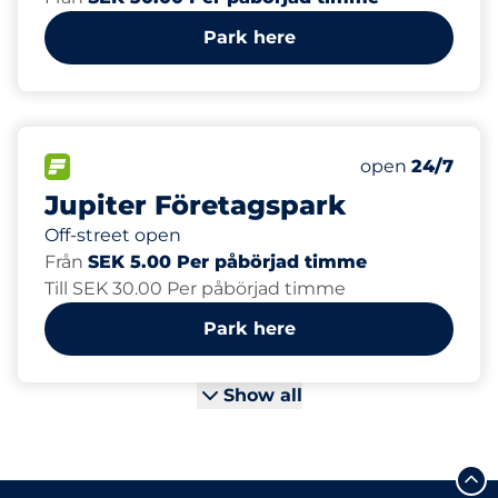
Park here
64
Total Spaces
FLOW available
Number of park
open
24/7
Jupiter Företagspark
Off-street open
Från
SEK 5.00 Per påbörjad timme
Till SEK 30.00 Per påbörjad timme
Park here
Show all