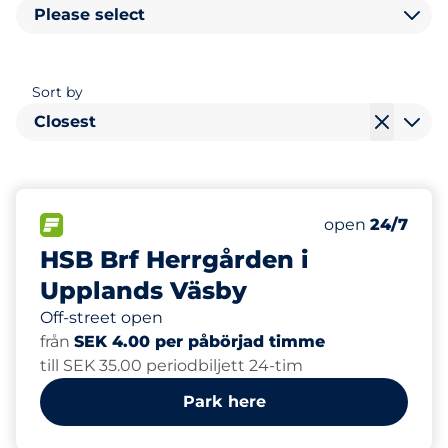
Please select
Sort by
Closest
125
Total Spaces
FLOW available
Number of park
open
24/7
HSB Brf Herrgården i
Upplands Väsby
Off-street open
från
SEK 4.00 per påbörjad timme
till SEK 35.00 periodbiljett 24-tim
Park here