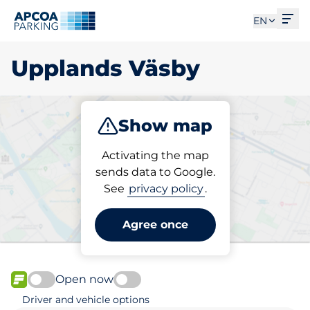
Ope
EN
Upplands Väsby
Show map
Park
Activating the map
sends data to Google.
See
privacy policy
.
Pick your parking space in
Upplands Väsby
Agree once
Open now
FLOW available
Driver and vehicle options