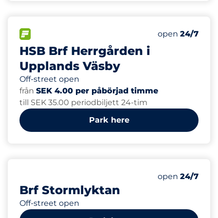
125
Total Spaces
FLOW available
Number of park
open
24/7
HSB Brf Herrgården i
Upplands Väsby
Off-street open
från
SEK 4.00 per påbörjad timme
till SEK 35.00 periodbiljett 24-tim
Park here
40
Total Spaces
Number of park
open
24/7
Brf Stormlyktan
Off-street open