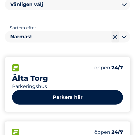
Vänligen välj
Sortera efter
Närmast
178
12
Totalt antal pla
Electric Car Ch
FLÖDE
Antal parkeringsp
öppen
24/7
Älta Torg
Parkeringshus
Parkera här
24
Totalt antal pla
FLÖDE
Antal parkeringsp
öppen
24/7