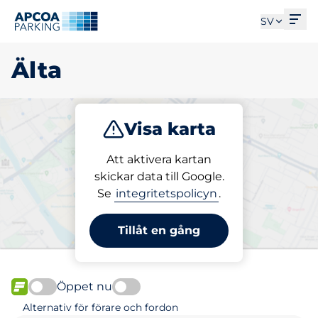
Öpp
SV
Älta
Visa karta
Parkera
Ladda
Att aktivera kartan
skickar data till Google.
Se
integritetspolicyn
.
Välj din parkeringsplats i
Älta
Tillåt en gång
Öppet nu
FLÖDE
Alternativ för förare och fordon