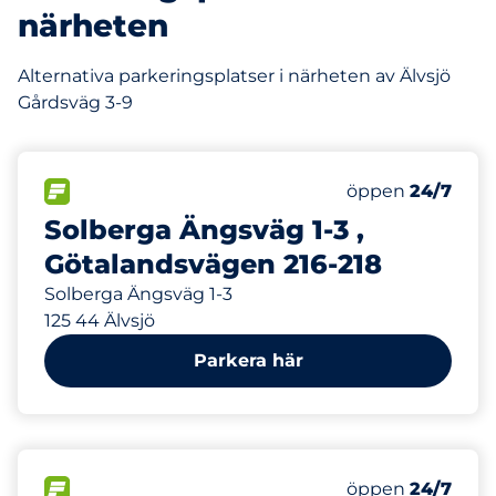
närheten
Alternativa parkeringsplatser i närheten av Älvsjö
Gårdsväg 3-9
413 m
190
30
Totalt antal pla
Electric Car Ch
FLÖDE
Antal parkeringsp
Lördag
öppen
24/7
Solberga Ängsväg 1-3 ,
Götalandsvägen 216-218
Solberga Ängsväg 1-3
125 44 Älvsjö
Parkera här
545 m
35
6
Totalt antal pla
Electric Car Ch
FLÖDE
Antal parkeringsp
Lördag
öppen
24/7