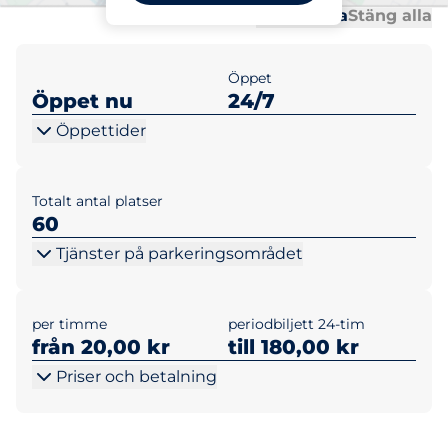
Al
Al
Öppna alla
Stäng alla
Öppet
Öppet nu
24/7
Öppettider
Totalt antal platser
60
Tjänster på parkeringsområdet
per timme
periodbiljett 24-tim
från 20,00 kr
till 180,00 kr
Priser och betalning