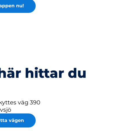
appen nu!
här hittar du
kyttes väg 390
lvsjö
itta vägen