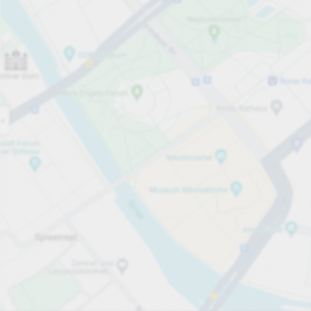
Öppet nu
Öppettider
Totalt antal platser
20
Tjänster på parkeringsområdet
per påbörjad timme
från 10,00 kr
Priser och betalning