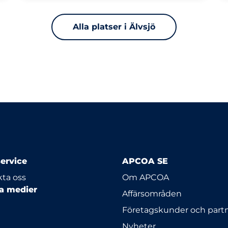
Alla platser i Älvsjö
ervice
APCOA SE
ta oss
Om APCOA
la medier
Affärsområden
Företagskunder och part
Nyheter