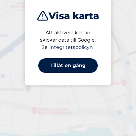
Visa karta
Att aktivera kartan
Öppet
skickar data till Google.
24/7
Se
integritetspolicyn
.
Tillåt en gång
per dygn
till 50,00 kr