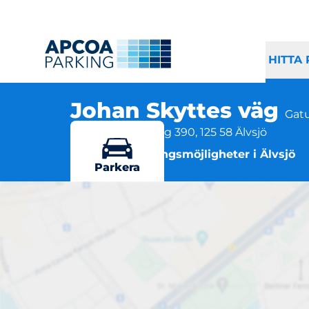
HITTA
Johan Skyttes väg
Gat
Johan Skyttes väg 390, 125 58 Älvsjö
Flera parkeringsmöjligheter i Älvsjö
Parkera