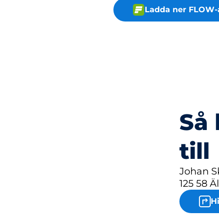
Ladda ner FLOW-
Så 
till
Johan S
125 58 Ä
H