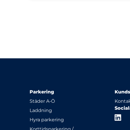
Parkering
Kunds
Städer A-Ö
Kontak
Socia
Laddning
Hyra parkering
Korttidsparkering /