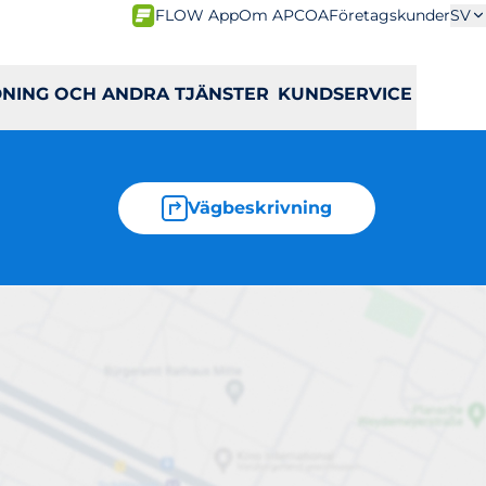
FLOW App
Om APCOA
Företagskunder
SV
DNING OCH ANDRA TJÄNSTER
KUNDSERVICE
Vägbeskrivning