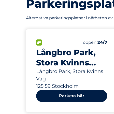
Parkeringspla
Alternativa parkeringsplatser i närheten a
368 m
85
Totalt antal p
FLÖDE
Antal parkering
Fredag
öppen
24/7
Långbro Park,
Stora Kvinns
Väg
Långbro Park, Stora Kvinns
Väg
125 59 Stockholm
Parkera här