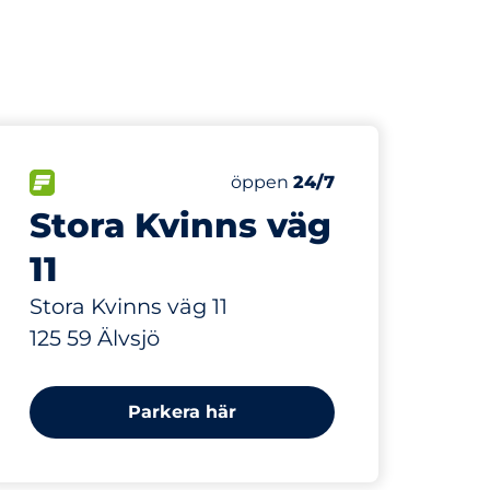
546 m
32
Totalt antal platser
r:
FLÖDE
Antal parkeringsplatser:
Fredag
öppen
24/7
Stora Kvinns väg
11
Stora Kvinns väg 11
125 59 Älvsjö
Parkera här