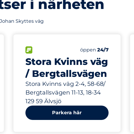
tser i närheten
v Johan Skyttes väg
399 m
34
latser
Totalt antal platser
splatser:
FLÖDE
Antal parkeringsplatse
Fredag
öppen
24/7
Stora Kvinns väg
/ Bergtallsvägen
Stora Kvinns väg 2-4, 58-68/
Bergtallsvägen 11-13, 18-34
129 59 Älvsjö
Parkera här