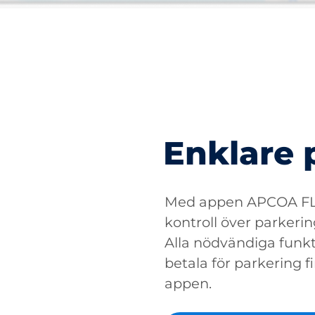
Enklare 
Med appen APCOA FLO
kontroll över parkerin
Alla nödvändiga funkti
betala för parkering fin
appen.