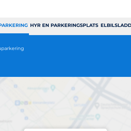
 PARKERING
HYR EN PARKERINGSPLATS
ELBILSLAD
uparkering
Parkering på plats
Johan Skyttes väg