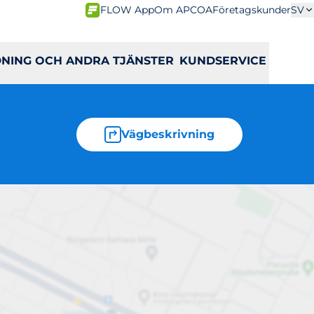
FLOW App
Om APCOA
Företagskunder
SV
DNING OCH ANDRA TJÄNSTER
KUNDSERVICE
Vägbeskrivning
 4