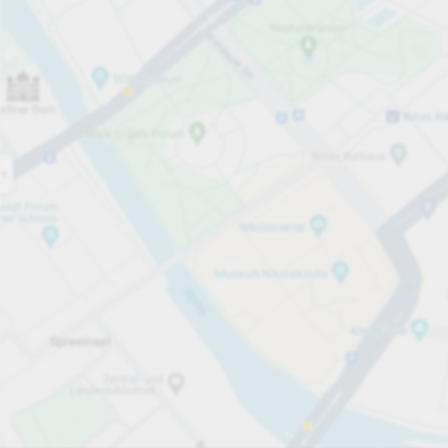
Öppet nu
Öppettider
Totalt antal platser
29
Tjänster på parkeringsområdet
15,00 kr
Priser och betalning