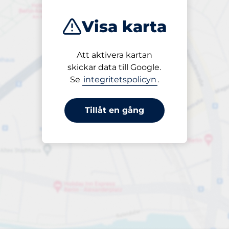
Visa karta
Att aktivera kartan
Öppet
skickar data till Google.
24/7
Se
integritetspolicyn
.
Tillåt en gång
135,00 kr