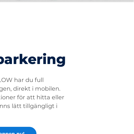
parkering
W har du full
gen, direkt i mobilen.
oner för att hitta eller
ns lätt tillgängligt i
appen nu!