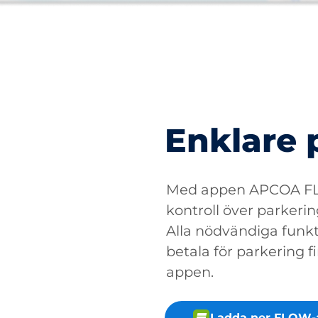
Enklare 
Med appen APCOA FLO
kontroll över parkerin
Alla nödvändiga funkti
betala för parkering fin
appen.
Ladda ner FLOW-