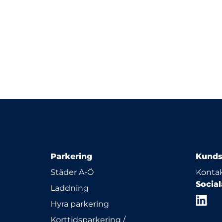
Parkering
Kunds
Städer A-Ö
Kontak
Socia
Laddning
Hyra parkering
Korttidsparkering /