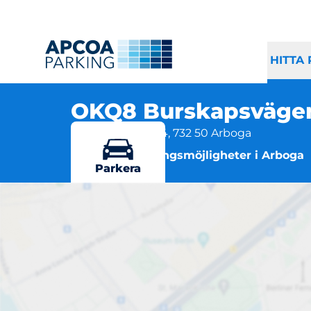
HITTA
OKQ8 Burskapsväge
Burskapsvägen 4, 732 50 Arboga
Flera parkeringsmöjligheter i Arboga
Parkera
OKQ