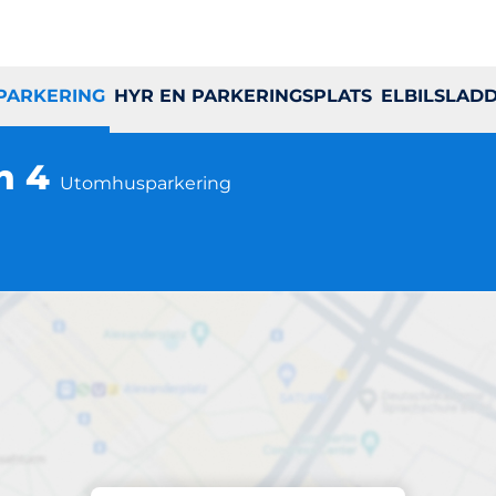
 PARKERING
HYR EN PARKERINGSPLATS
ELBILSLAD
n 4
Utomhusparkering
Parkering på plats
8 Burskapsvägen