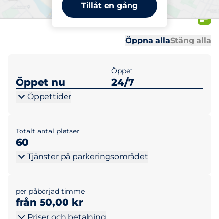
Tullhuset Arlanda, Övre
Tillåt en gång
parkering
Al
Al
Öppna alla
Stäng alla
Öppet
Öppet nu
24/7
Öppettider
Totalt antal platser
60
Tjänster på parkeringsområdet
per påbörjad timme
från 50,00 kr
Priser och betalning