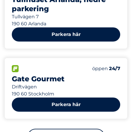
parkering
Tullvägen 7
190 60 Arlanda
Parkera här
336 m
120
Totalt antal pl
FLÖDE&nbsp
Antal parkeringsp
Torsdag&nbsp
öppen
24/7
Gate Gourmet
Driftvägen
190 60 Stockholm
Parkera här