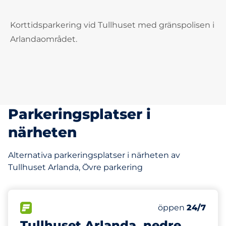
Korttidsparkering vid Tullhuset med gränspolisen i
Arlandaområdet.
Parkeringsplatser i
närheten
Alternativa parkeringsplatser i närheten av
Tullhuset Arlanda, Övre parkering
81 m
60
Totalt antal pl
FLÖDE&nbsp
Antal parkeringsp
Torsdag&nbsp
öppen
24/7
Tullhuset Arlanda, nedre