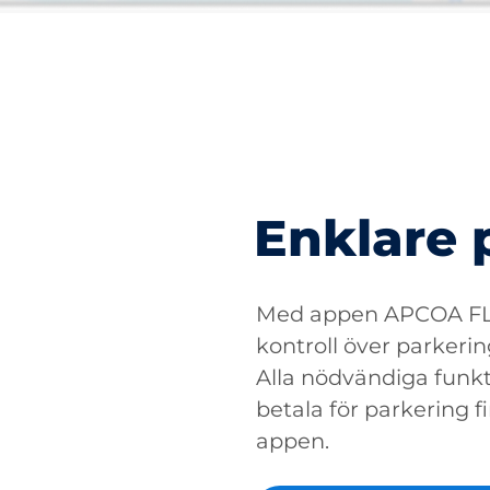
Enklare 
Med appen APCOA FLO
kontroll över parkerin
Alla nödvändiga funkti
betala för parkering fin
appen.