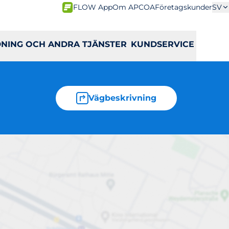
FLOW App
Om APCOA
Företagskunder
SV
DNING OCH ANDRA TJÄNSTER
KUNDSERVICE
Vägbeskrivning
HK