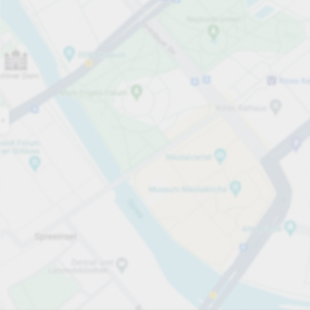
Öppet nu
Öppettider
Totalt antal platser
4
Tjänster på parkeringsområdet
per påbörjad timme
Från 5,00 kr
Priser och betalning