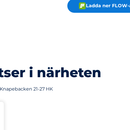
Ladda ner FLOW-
tser i närheten
av Knapebacken 21-27 HK
latser
Charging Spaces
splatser: