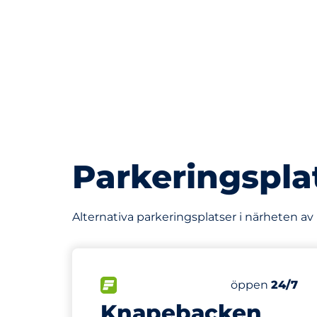
Parkeringspla
Alternativa parkeringsplatser i närheten 
118 m
81
30
Totalt antal p
Electric Car 
FLÖDE
Antal parkering
Fredag
öppen
24/7
Knapebacken