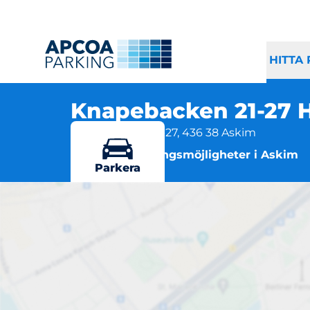
HITTA
Knapebacken 21-27
Knapebacken 21-27, 436 38 Askim
Flera parkeringsmöjligheter i Askim
Parkera
Kn