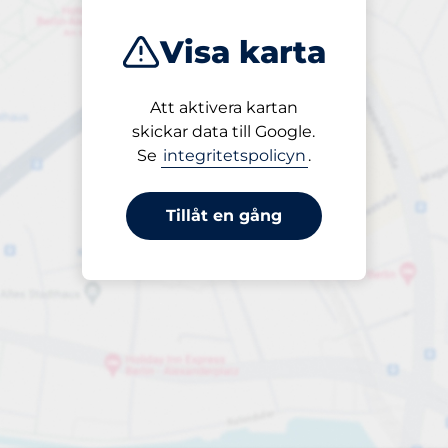
Visa karta
Att aktivera kartan
Öppet
skickar data till Google.
24/7
Se
integritetspolicyn
.
Tillåt en gång