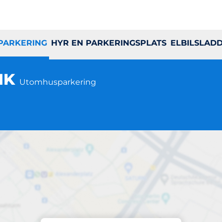
 PARKERING
HYR EN PARKERINGSPLATS
ELBILSLAD
 HK
Utomhusparkering
Parkering på plats
apebacken 21-27 