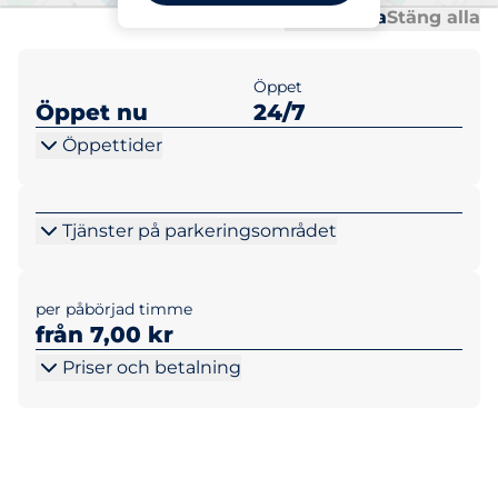
Al
Al
Öppna alla
Stäng alla
Öppet
Öppet nu
24/7
Öppettider
Tjänster på parkeringsområdet
per påbörjad timme
från 7,00 kr
Priser och betalning