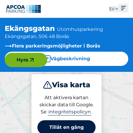
Öpp
SV
Ekängsgatan
Utomhusparkering
Ekängsgatan, 506 48 Borås
Flera parkeringsmöjligheter i Borås
Vägbeskrivning
Hyra
Visa karta
Parkera
Att aktivera kartan
skickar data till Google.
Se
integritetspolicyn
.
Parkering på plats
Ekängsgatan
Tillåt en gång