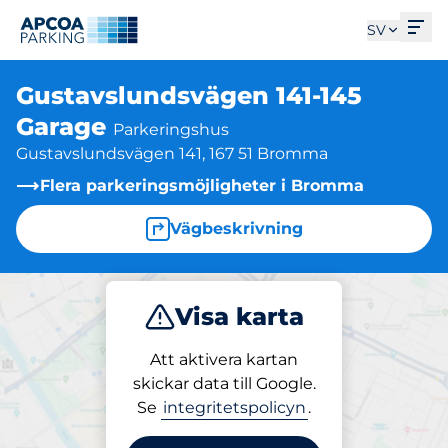
Öpp
SV
Gustavslundsvägen 141-145
Garage
Parkeringshus
Gustavslundsvägen 141, 167 51 Bromma
Flera parkeringsmöjligheter i Bromma
Vägbeskrivning
Visa karta
Parkera
Att aktivera kartan
skickar data till Google.
Se
integritetspolicyn
.
Parkering på plats