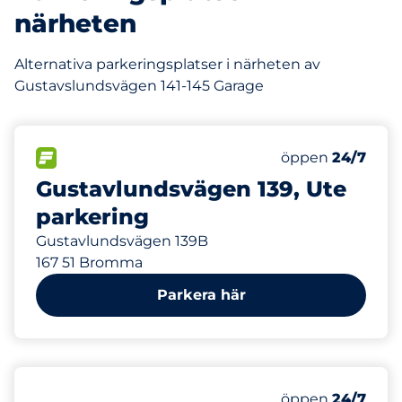
närheten
Alternativa parkeringsplatser i närheten av
Gustavslundsvägen 141-145 Garage
89 m
20
Totalt antal pl
FLÖDE&nbsp
Antal parkeringsp
Torsdag&nbsp
öppen
24/7
Gustavlundsvägen 139, Ute
parkering
Gustavlundsvägen 139B
167 51 Bromma
Parkera här
96 m
170
Totalt antal pl
Antal parkeringsp
Torsdag&nbsp
öppen
24/7