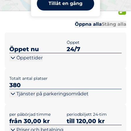
Gustavslundsvägen 141-
Tillåt en gång
145 Garage
Al
Al
Öppna alla
Stäng alla
Öppet
Öppet nu
24/7
Öppettider
Totalt antal platser
380
Tjänster på parkeringsområdet
per påbörjad timme
periodbiljett 24-tim
från 30,00 kr
till 120,00 kr
Priser och betalning