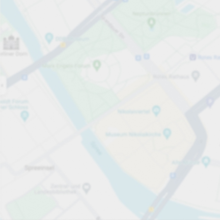
Öppet nu
Öppettider
Totalt antal platser
200
Tjänster på parkeringsområdet
per påbörjad timme
från 20,00 kr
Priser och betalning