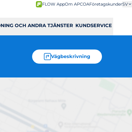
FLOW App
Om APCOA
Företagskunder
SV
DNING OCH ANDRA TJÄNSTER
KUNDSERVICE
Vägbeskrivning
mma