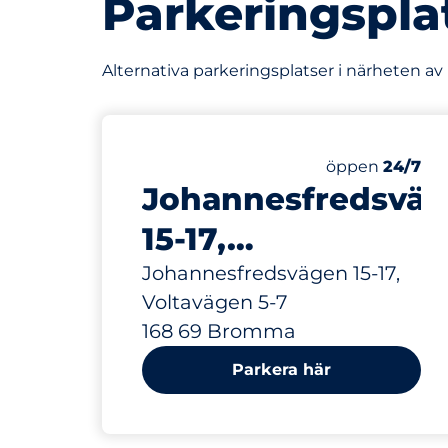
Parkeringspla
Alternativa parkeringsplatser i närheten 
267 m
113
Totalt antal p
Antal parkering
Torsdag&nbsp
öppen
24/7
Johannesfredsvä
15-17,
Voltavägen 5-7
Johannesfredsvägen 15-17,
Voltavägen 5-7
168 69 Bromma
Parkera här