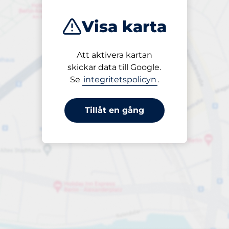
Visa karta
Att aktivera kartan
Öppet
skickar data till Google.
24/7
Se
integritetspolicyn
.
Tillåt en gång
Periodbiljett 30 dagar
till 1 064,00 kr