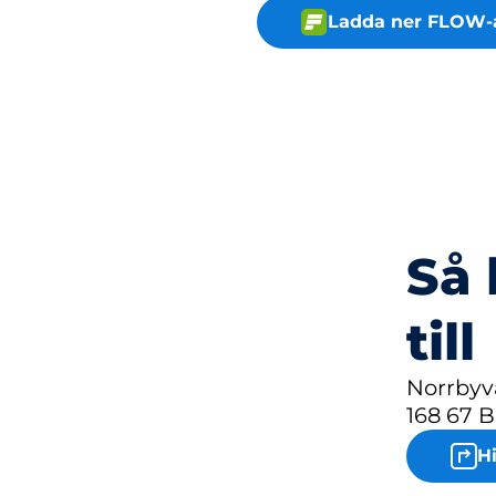
Ladda ner FLOW-
Så 
till
Norrbyv
168 67
H