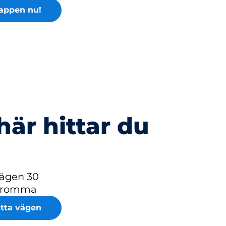
appen nu!
här hittar du
ägen 30
 Bromma
itta vägen