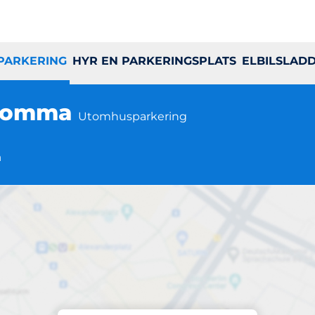
 PARKERING
HYR EN PARKERINGSPLATS
ELBILSLAD
Bromma
Utomhusparkering
a
Parkering på plats
ington Hotel Bro