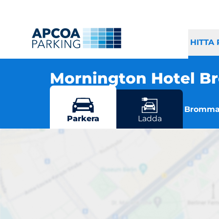
HITTA
Mornington Hotel 
Norrbyvägen 30, 168 67 Bromma
Flera parkeringsmöjligheter i Bromm
Parkera
Ladda
Morn