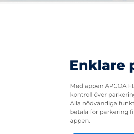
Enklare 
Med appen APCOA FLO
kontroll över parkerin
Alla nödvändiga funkti
betala för parkering fin
appen.