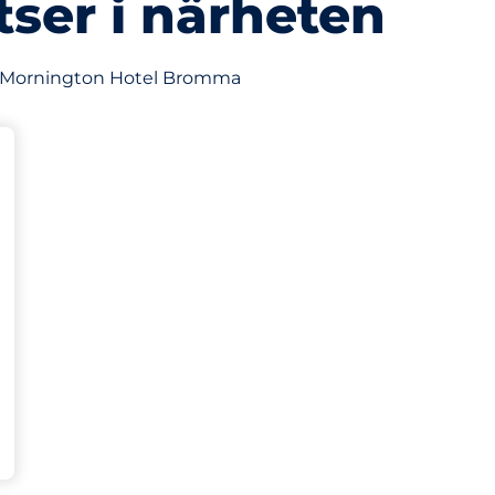
tser i närheten
av Mornington Hotel Bromma
latser&nbsp
splatser:
gen