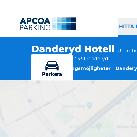
HITTA
Danderyd Hotell
Utomhu
Svärdvägen 31, 182 33 Danderyd
Flera parkeringsmöjligheter i Dander
Parkera