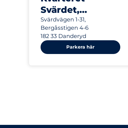
Svärdet,
besöksparkering
Svärdvägen 1-31,
Bergåsstigen 4-6
182 33 Danderyd
Parkera här