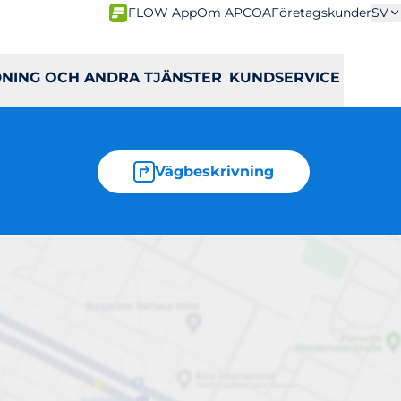
FLOW App
Om APCOA
Företagskunder
SV
DNING OCH ANDRA TJÄNSTER
KUNDSERVICE
Vägbeskrivning