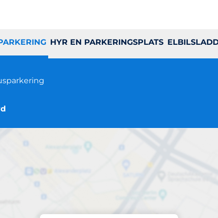
 PARKERING
HYR EN PARKERINGSPLATS
ELBILSLAD
sparkering
yd
Parkering på plats
Danderyd Hotell