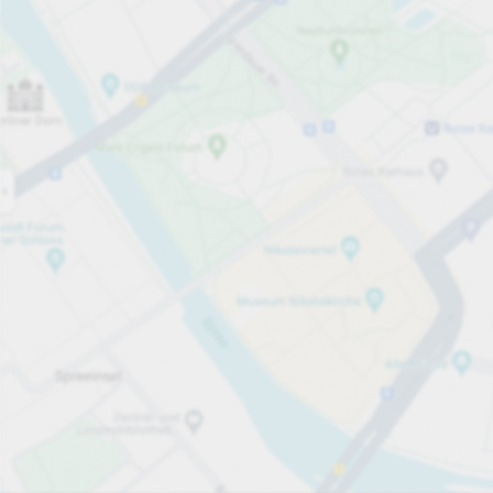
Öppet nu
Öppettider
Totalt antal platser
14
Tjänster på parkeringsområdet
Per påbörjad timme
Från 20,00 kr
Priser och betalning