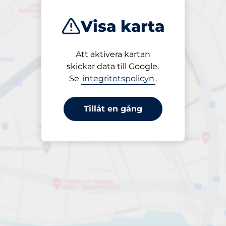
Visa karta
Att aktivera kartan
Öppet
skickar data till Google.
24/7
Se
integritetspolicyn
.
Tillåt en gång
Periodbiljett 24 timmar
Till 125,00 kr