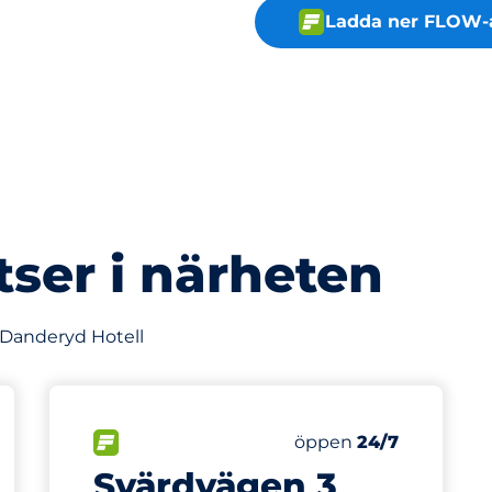
Ladda ner FLOW-
tser i närheten
v Danderyd Hotell
303 m
1
latser&nbsp
Totalt antal platser&
splatser:
FLÖDE&nbsp
Antal parkeringsplatse
Torsdag&nbsp
öppen
24/7
Svärdvägen 3