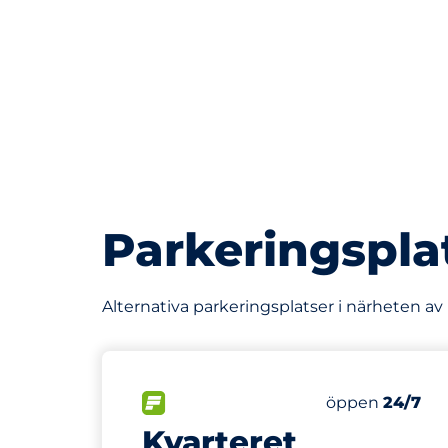
Parkeringspla
Alternativa parkeringsplatser i närheten a
211 m
572
Totalt antal p
FLÖDE&nbsp
Antal parkering
Torsdag&nbsp
öppen
24/7
Kvarteret