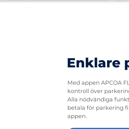
Enklare 
Med appen APCOA FLO
kontroll över parkerin
Alla nödvändiga funkti
betala för parkering fin
appen.