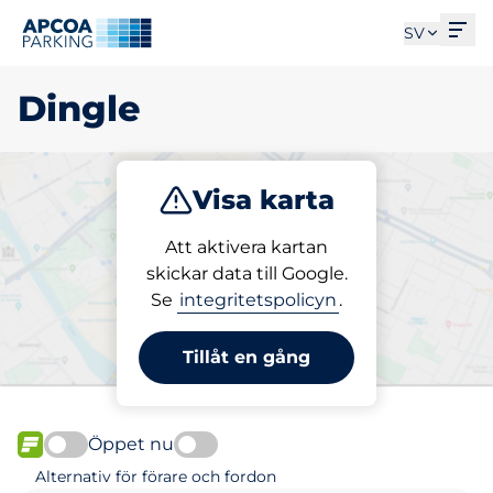
Öpp
SV
Dingle
Visa karta
Parkera
Att aktivera kartan
skickar data till Google.
Se
integritetspolicyn
.
Välj din parkeringsplats i
Dingle
Tillåt en gång
Öppet nu
FLÖDE
Alternativ för förare och fordon