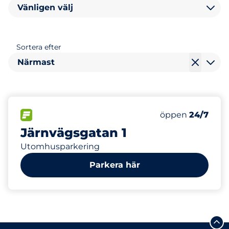
Vänligen välj
Sortera efter
Närmast
12
Totalt antal pla
FLÖDE
Antal parkeringsp
Fredag
öppen
24/7
Järnvägsgatan 1
Utomhusparkering
Parkera här