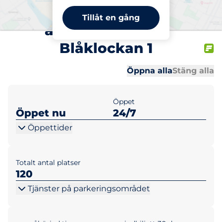
BRF Gustavsborg
Tillåt en gång
avgiftsparkering
Blåklockan 1
Al
Al
Öppna alla
Stäng alla
Öppet
Öppet nu
24/7
Öppettider
Totalt antal platser
120
Tjänster på parkeringsområdet