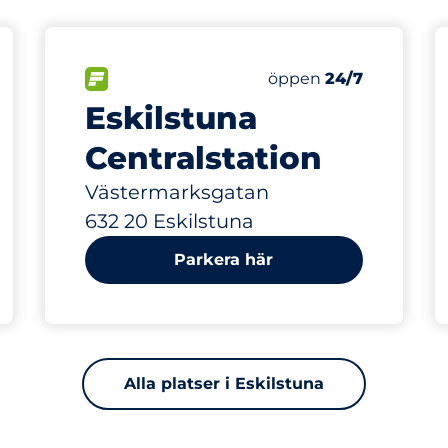
562 m
40
latser
Charging Spaces
Totalt antal platser
splatser:
FLÖDE
Antal parkeringsplatse
Fredag
öppen
24/7
Eskilstuna
Centralstation
Västermarksgatan
632 20 Eskilstuna
Parkera här
Alla platser i Eskilstuna