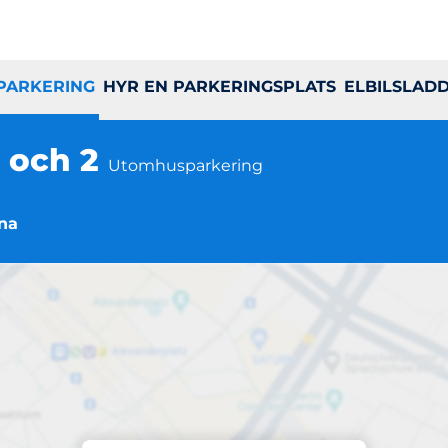
 PARKERING
HYR EN PARKERINGSPLATS
ELBILSLAD
1 och 2
Utomhusparkering
una
Parkering på plats
liigatan Vörten 1 