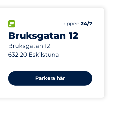
578 m
2
Totalt antal platser
r:
FLÖDE
Antal parkeringsplatser:
Fredag
öppen
24/7
Bruksgatan 12
Bruksgatan 12
632 20 Eskilstuna
Parkera här