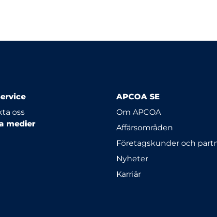
ervice
APCOA SE
ta oss
Om APCOA
la medier
Affärsområden
Företagskunder och part
Nyheter
Karriär