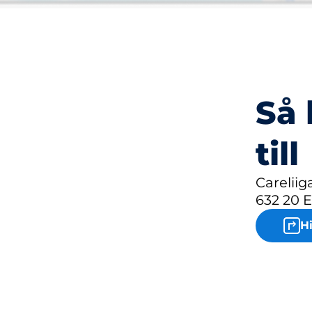
Så 
till
Careliig
632 20 E
H