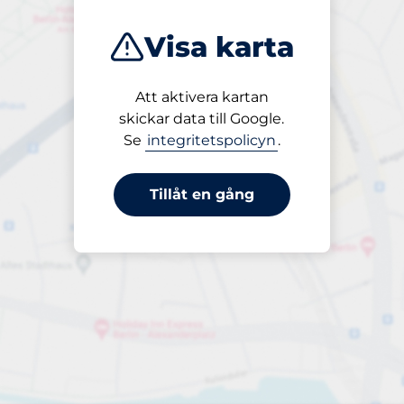
Visa karta
Att aktivera kartan
Öppet
skickar data till Google.
24/7
Se
integritetspolicyn
.
Tillåt en gång