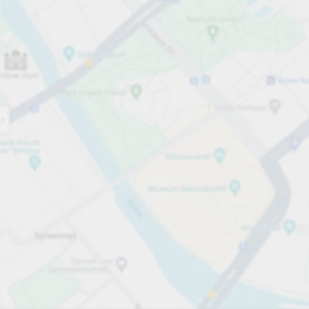
Öppet nu
Öppettider
Totalt antal platser
25
Tjänster på parkeringsområdet
per månad
från 900,00 kr
Priser och betalning