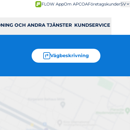
FLOW App
Om APCOA
Företagskunder
SV
DNING OCH ANDRA TJÄNSTER
KUNDSERVICE
Vägbeskrivning
och 2