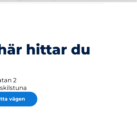
här hittar du
atan 2
skilstuna
itta vägen