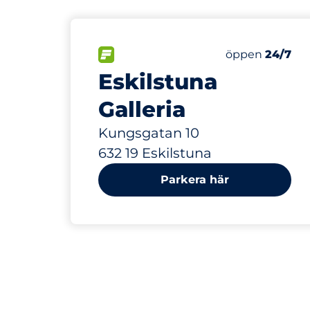
137 m
520
10
Totalt antal p
Electric Car 
FLÖDE
Antal parkering
Fredag
öppen
24/7
Eskilstuna
Galleria
Kungsgatan 10
632 19 Eskilstuna
Parkera här